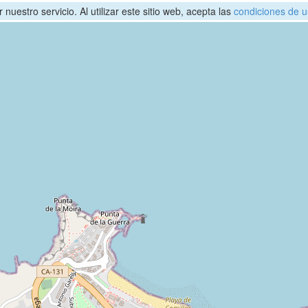
nuestro servicio. Al utilizar este sitio web, acepta las
condiciones de u