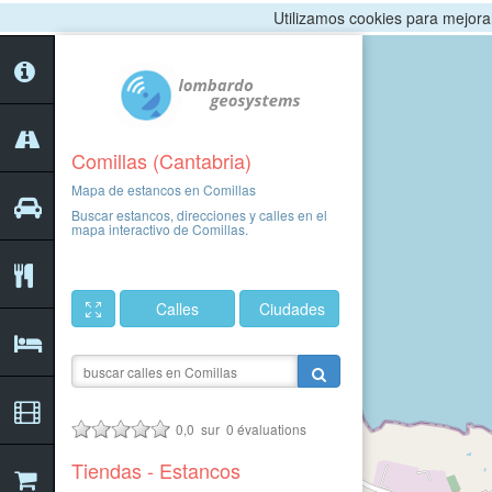
Utilizamos cookies para mejorar 
Comillas (Cantabria)
Mapa de estancos en Comillas
Buscar estancos, direcciones y calles en el
mapa interactivo de Comillas.
Calles
Ciudades
0,0
sur
0
évaluations
Tiendas - Estancos