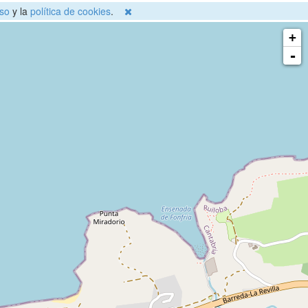
so
y la
política de cookies
.
+
-