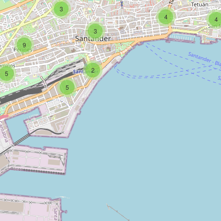
3
4
4
3
9
2
5
5