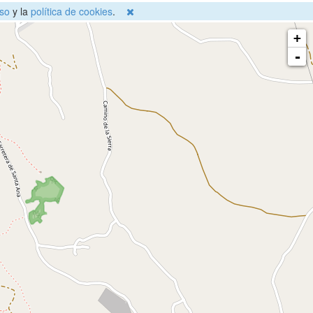
so
y la
política de cookies
.
+
-