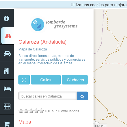
Utilizamos cookies para mejorar 
Galaroza (Andalucía)
Mapa de Galaroza
Busca direcciones, rutas, medios de
transporte, servicios públicos y comerciales
en el mapa interactivo de Galaroza.
Calles
Ciudades
0,0
sur
0
évaluations
Mapa