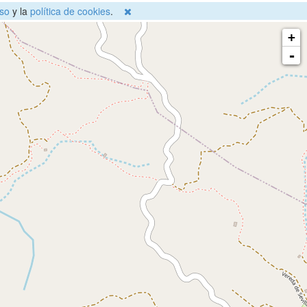
so
y la
política de cookies
.
+
-