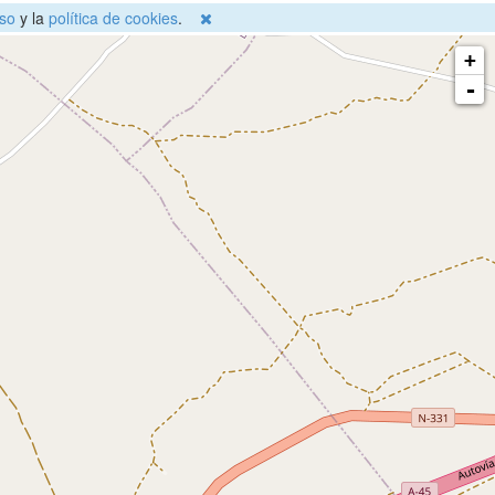
so
y la
política de cookies
.
+
-