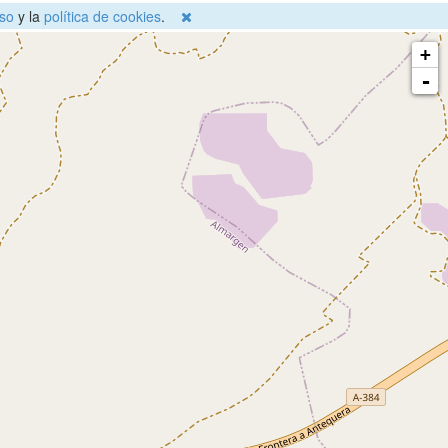
so
y la
política de cookies
.
+
-