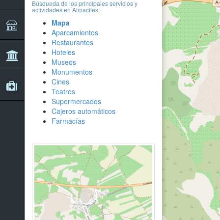
Búsqueda de los principales servicios y
actividades en Almaciles:
Mapa
Aparcamientos
Restaurantes
Hoteles
Museos
Monumentos
Cines
Teatros
Supermercados
Cajeros automáticos
Farmacías