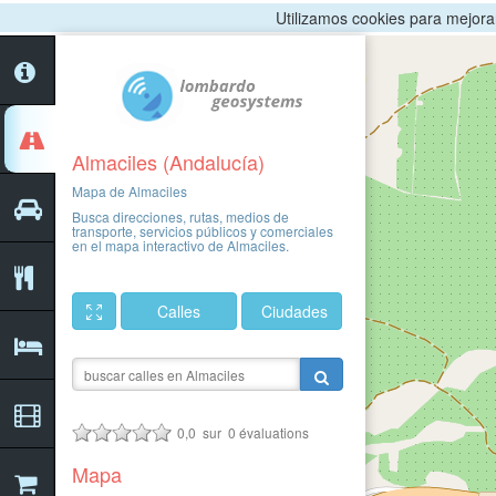
Utilizamos cookies para mejorar 
Almaciles (Andalucía)
Mapa de Almaciles
Busca direcciones, rutas, medios de
transporte, servicios públicos y comerciales
en el mapa interactivo de Almaciles.
Calles
Ciudades
0,0
sur
0
évaluations
Mapa