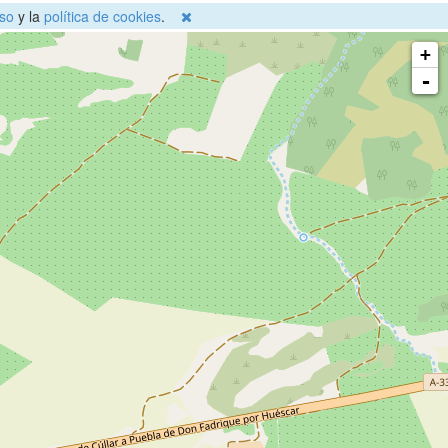
so
y la
política de cookies
.
+
-